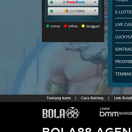
E-LOTTE
LIVE CA
Online
Offline
Gangguan
LUCKYS
IDNTRA
PROXYB
TEMBAK
Tentang kami
|
Cara Betting
|
Link Bola
Lisensi
BOLA88 AGEN