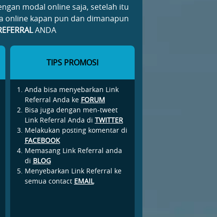
ngan modal online saja, setelah itu
ra online kapan pun dan dimanapun
REFERRAL
ANDA
TIPS PROMOSI
Anda bisa menyebarkan Link
Referral Anda ke
FORUM
Bisa juga dengan men-tweet
Link Referral Anda di
TWITTER
Melakukan posting komentar di
FACEBOOK
Memasang Link Referral anda
di
BLOG
Menyebarkan Link Referral ke
semua contact
EMAIL