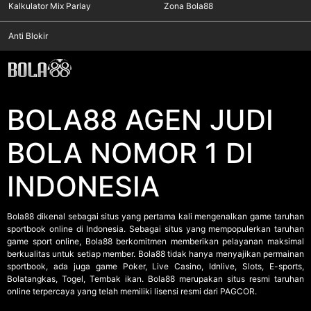
Kalkulator Mix Parlay
Zona Bola88
Anti Blokir
BOLA88 AGEN JUDI
BOLA NOMOR 1 DI
INDONESIA
Bola88
dikenal sebagai situs yang pertama kali mengenalkan game taruhan
sportbook online di Indonesia. Sebagai situs yang mempopulerkan taruhan
game sport online, Bola88 berkomitmen memberikan pelayanan maksimal
berkualitas untuk setiap member. Bola88 tidak hanya menyajikan permainan
sportbook, ada juga game Poker, Live Casino, Idnlive, Slots, E-sports,
Bolatangkas, Togel, Tembak ikan. Bola88 merupakan situs resmi taruhan
online terpercaya yang telah memiliki lisensi resmi dari PAGCOR.