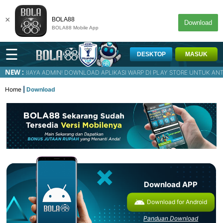
×
BOLA88
Download
BOLA88 Mobile App
☰
DESKTOP
MASUK
NEW :
S BIAYA ADMIN! DOWNLOAD APLIKASI WARP DI PLAY STORE UNTUK ANTI BLOKIR LINK 
Home
Download
Download APP
Download for Android
Panduan Download