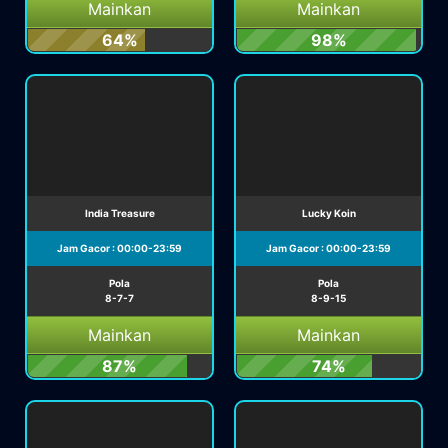
Mainkan
Mainkan
64%
98%
India Treasure
Lucky Koin
Jam Gacor : 00:00-23:59
Jam Gacor : 00:00-23:59
Pola
Pola
8-7-7
8-9-15
Mainkan
Mainkan
87%
74%