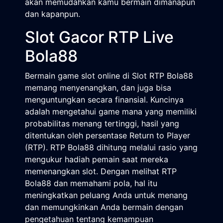
akan memudahkan kamu bermain dimanapun
dan kapanpun.
Slot Gacor RTP Live
Bola88
Bermain game slot online di Slot RTP Bola88
memang menyenangkan, dan juga bisa
menguntungkan secara finansial. Kuncinya
adalah mengetahui game mana yang memiliki
probabilitas menang tertinggi, hasil yang
ditentukan oleh persentase Return to Player
(RTP). RTP Bola88 dihitung melalui rasio yang
mengukur hadiah pemain saat mereka
memenangkan slot. Dengan melihat RTP
Bola88 dan memahami pola, hal itu
meningkatkan peluang Anda untuk menang
dan memungkinkan Anda bermain dengan
pengetahuan tentang kemampuan