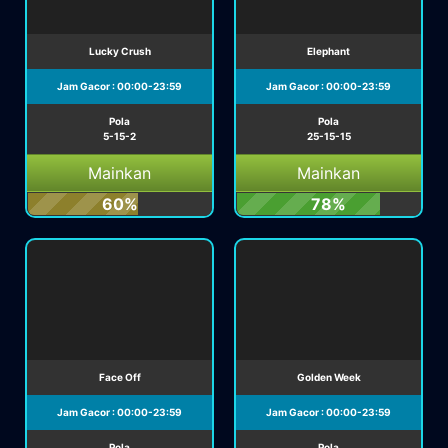
Lucky Crush
Elephant
Jam Gacor : 00:00-23:59
Jam Gacor : 00:00-23:59
Pola
Pola
5-15-2
25-15-15
Mainkan
Mainkan
60%
78%
Face Off
Golden Week
Jam Gacor : 00:00-23:59
Jam Gacor : 00:00-23:59
Pola
Pola