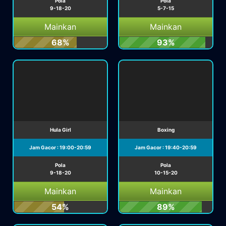
Pola
Pola
9-18-20
5-7-15
Mainkan
Mainkan
68%
93%
Hula Girl
Boxing
Jam Gacor : 19:00-20:59
Jam Gacor : 19:40-20:59
Pola
Pola
9-18-20
10-15-20
Mainkan
Mainkan
54%
89%