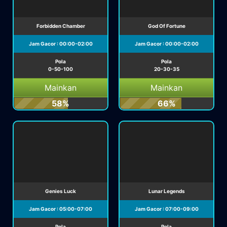
Forbidden Chamber
God Of Fortune
Jam Gacor : 00:00-02:00
Jam Gacor : 00:00-02:00
Pola
Pola
0-50-100
20-30-35
Mainkan
Mainkan
58%
66%
Genies Luck
Lunar Legends
Jam Gacor : 05:00-07:00
Jam Gacor : 07:00-09:00
Pola
Pola