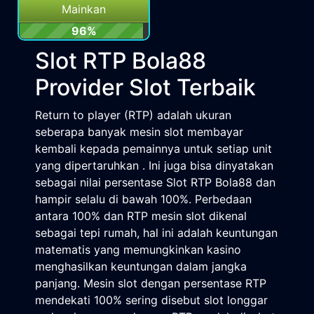
Mainkan
96%
Slot RTP Bola88
Provider Slot Terbaik
Return to player (RTP) adalah ukuran
seberapa banyak mesin slot membayar
kembali kepada pemainnya untuk setiap unit
yang dipertaruhkan . Ini juga bisa dinyatakan
sebagai nilai persentase Slot RTP Bola88 dan
hampir selalu di bawah 100%. Perbedaan
antara 100% dan RTP mesin slot dikenal
sebagai tepi rumah, hal ini adalah keuntungan
matematis yang memungkinkan kasino
menghasilkan keuntungan dalam jangka
panjang. Mesin slot dengan persentase RTP
mendekati 100% sering disebut slot longgar