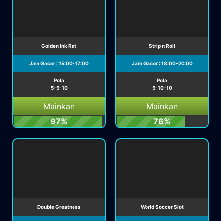
Golden Ink Rat
Strip n Roll
Jam Gacor : 15:00-17:00
Jam Gacor : 18:00-20:00
Pola
Pola
5-5-10
5-10-10
Mainkan
Mainkan
97%
76%
Double Greatness
World Soccer Slot