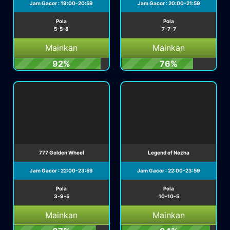
Jam Gacor : 19:00-20:59
Jam Gacor : 20:00-21:59
Pola
Pola
5-5-8
7-7-7
Mainkan
Mainkan
92%
76%
777 Golden Wheel
Legend of Nezha
Jam Gacor : 22:00-23:59
Jam Gacor : 22:00-23:59
Pola
Pola
3-9-5
10-10-5
Mainkan
Mainkan